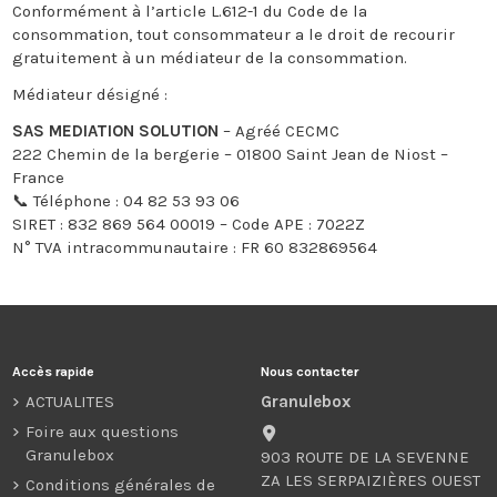
Conformément à l’article L.612-1 du Code de la
consommation, tout consommateur a le droit de recourir
gratuitement à un médiateur de la consommation.
Médiateur désigné :
SAS MEDIATION SOLUTION
– Agréé CECMC
222 Chemin de la bergerie – 01800 Saint Jean de Niost –
France
📞 Téléphone : 04 82 53 93 06
SIRET : 832 869 564 00019 – Code APE : 7022Z
N° TVA intracommunautaire : FR 60 832869564
Accès rapide
Nous contacter
ACTUALITES
Granulebox
Foire aux questions
Granulebox
903 ROUTE DE LA SEVENNE
ZA LES SERPAIZIÈRES OUEST
Conditions générales de